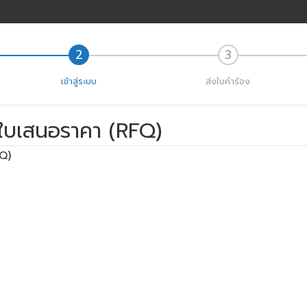
เข้าสู่ระบบ
ส่งใบคำร้อง
อใบเสนอราคา (RFQ)
FQ)