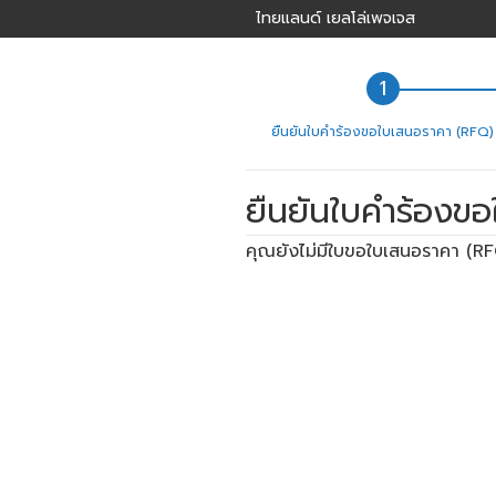
ไทยแลนด์ เยลโล่เพจเจส
ยืนยันใบคำร้องขอใบเสนอราคา (RFQ)
ยืนยันใบคำร้องข
คุณยังไม่มีใบขอใบเสนอราคา (R